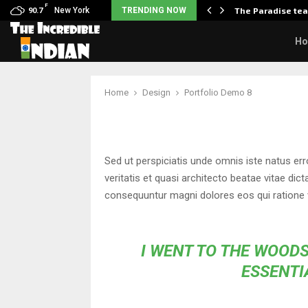
F
sits wedding photos as she…
New York
TRENDING NOW
The Paradise tea
90.7
H
Home
Design
Portfolio Demo 8
Sed ut perspiciatis unde omnis iste natus er
veritatis et quasi architecto beatae vitae di
consequuntur magni dolores eos qui ratione 
I WENT TO THE WOODS
ESSENTIA