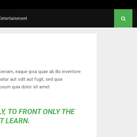
p and Dragonfly Partner to Launch the…
Entertainment
eriam, eaque ipsa quae ab illo inventore
tur aut odit aut fugit, sed quia
psum quia dolor sit amet
Y, TO FRONT ONLY THE
OT LEARN.