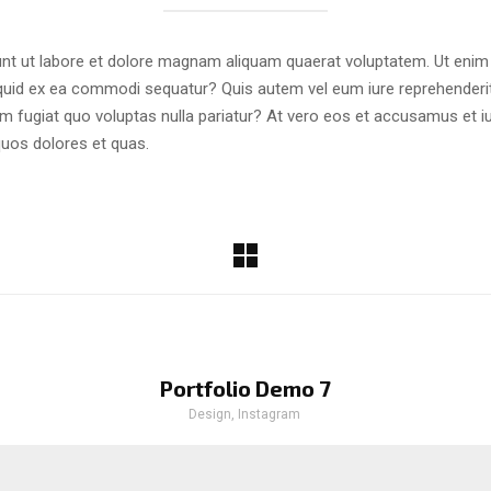
t ut labore et dolore magnam aliquam quaerat voluptatem. Ut enim
liquid ex ea commodi sequatur? Quis autem vel eum iure reprehenderit 
um fugiat quo voluptas nulla pariatur? At vero eos et accusamus et i
quos dolores et quas.
Portfolio Demo 7
Design, Instagram