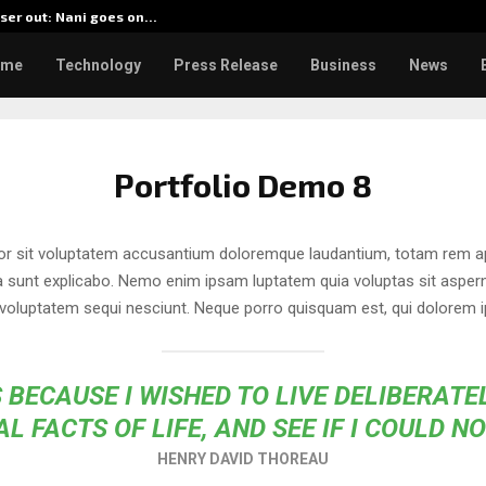
ser out: Nani goes on…
BlockCom
ome
Technology
Press Release
Business
News
Portfolio Demo 8
ror sit voluptatem accusantium doloremque laudantium, totam rem ap
cta sunt explicabo. Nemo enim ipsam luptatem quia voluptas sit asperna
voluptatem sequi nesciunt. Neque porro quisquam est, qui dolorem i
 BECAUSE I WISHED TO LIVE DELIBERATEL
L FACTS OF LIFE, AND SEE IF I COULD N
HENRY DAVID THOREAU